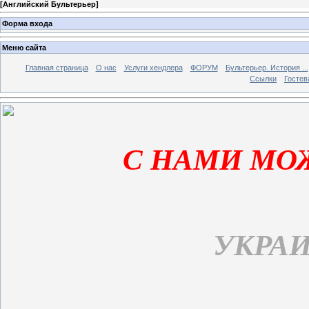
[
Английский Бультерьер
]
Форма входа
Меню сайта
Главная страница
О нас
Услуги хендлера
ФОРУМ
Бультерьер. История ...
Ссылки
Гостев
С НАМИ МО
УКРАИ