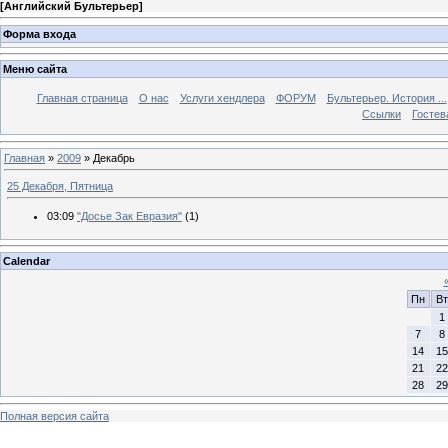
[
Английский Бультерьер
]
Форма входа
Меню сайта
Главная страница
О нас
Услуги хендлера
ФОРУМ
Бультерьер. История ...
Ссылки
Гостев
Главная
»
2009
»
Декабрь
25 Декабря, Пятница
03:09
"Досье Зак Евразия"
(1)
Calendar
Пн
Вт
1
7
8
14
15
21
22
28
29
Полная версия сайта