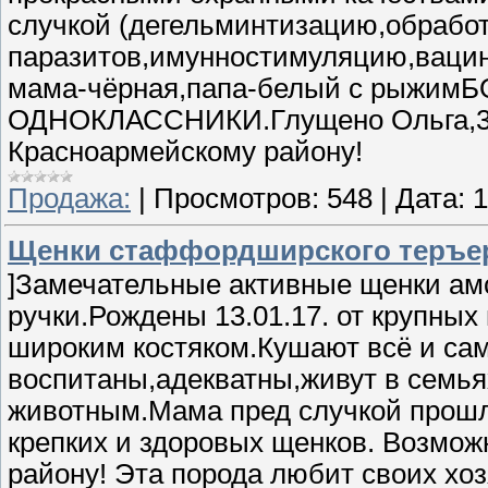
случкой (дегельминтизацию,обработ
паразитов,имунностимуляцию,вацин
мама-чёрная,папа-белый с рыжи
ОДНОКЛАССНИКИ.Глущено Ольга,30
Красноармейскому району!
Продажа:
|
Просмотров:
548
|
Дата:
1
Щенки стаффордширского теръе
]Замечательные активные щенки а
ручки.Рождены 13.01.17. от крупных
широким костяком.Кушают всё и са
воспитаны,адекватны,живут в семья
животным.Мама пред случкой прош
крепких и здоровых щенков. Возмо
району! Эта порода любит своих хо