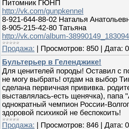
Питомник ГЮНП
http://vk.com/gunpkennel
8-921-644-88-02 Наталья Анатольев
8-905-215-42-80 Татьяна
http://vk.com/album-38990149_18309
Продажа:
|
Просмотров:
850
|
Дата:
0
Бультерьер в Геленджике!
Для ценителей породы! Оставил с п
не могу выбрать! отдам на выбор Ти
сделана первичная прививка. родит
выставлялась-есть щенячка), папа "
однократный чемпион России-Волгог
здоровой психикой не беспокоить!
Продажа:
|
Просмотров:
846
|
Дата:
0