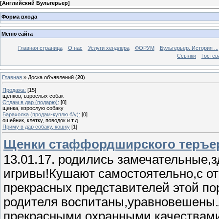
[
Английский Бультерьер
]
Форма входа
Меню сайта
Главная страница
О нас
Услуги хендлера
ФОРУМ
Бультерьер. История ...
Ссылки
Гостев
Главная
»
Доска объявлений
(
20
)
Продажа:
[15]
щенков, взрослых собак
Отдам в дар (подарю):
[0]
щенка, взрослую собаку
Барахолка (продам-куплю б/у):
[0]
ошейник, клетку, поводок и.т.д
Приму в дар собаку, кошку
[1]
Щенки стаффордширского теръе
13.01.17. родились замечательные,
игривы!Кушают самостоятельно,с о
прекрасных представителей этой по
родителя воспитаны,уравновешены.
прекрасными охранными качествами