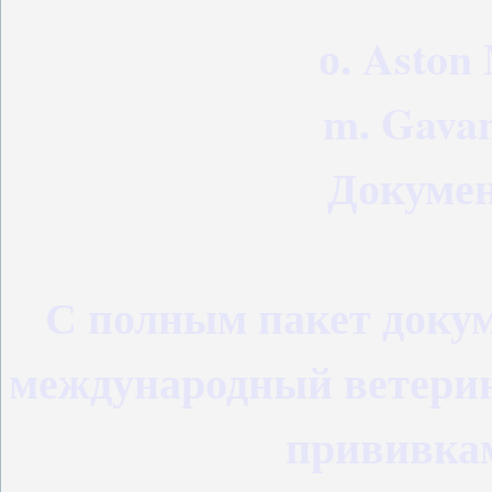
о. Aston
m. Gavan
Докуме
С полным пакет доку
международный ветерин
прививкам