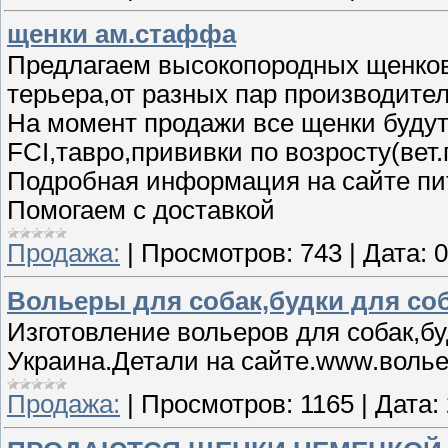
щенки ам.стаффа
Предлагаем высокопородных щенко
терьера,от разных пар производите
На момент продажи все щенки будут
FCI,тавро,прививки по возросту(вет
Подробная информация на сайте п
Помогаем с доставкой
Продажа:
|
Просмотров:
743
|
Дата:
0
Вольеры для собак,будки для со
Изготовление вольеров для собак,бу
Украина.Детали на сайте.www.воль
Продажа:
|
Просмотров:
1165
|
Дата: