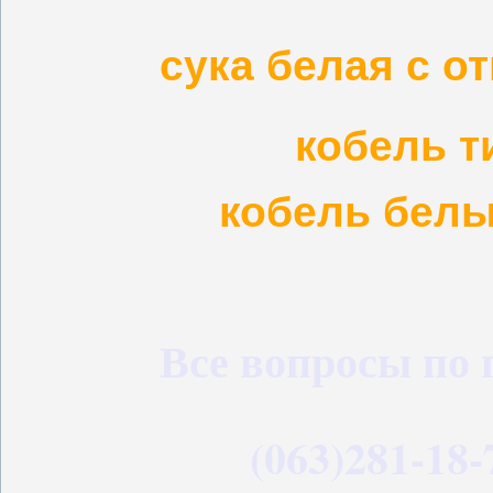
сука белая с о
кобель т
кобель белы
Все вопросы по 
(063)281-18-